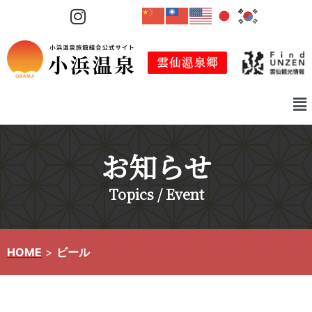
コ
ン
テ
ン
ツ
へ
ス
キ
お知らせ
ッ
プ
Topics / Event
HOME
>
ビール