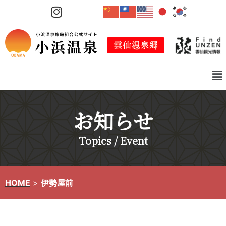
コ
ン
テ
ン
ツ
へ
ス
キ
お知らせ
ッ
プ
Topics / Event
HOME
>
伊勢屋前