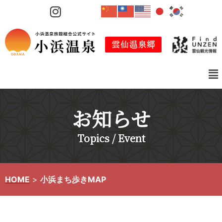
コ
ン
テ
ン
ツ
へ
ス
キ
お知らせ
ッ
プ
Topics / Event
HOME
>
小浜まち歩きMAP