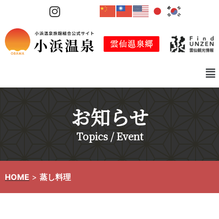
コ
ン
テ
ン
ツ
へ
ス
キ
お知らせ
ッ
プ
Topics / Event
HOME
>
蒸し料理