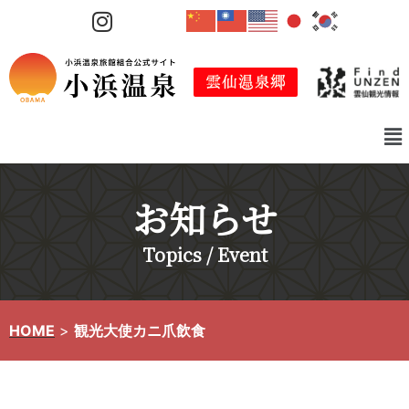
コ
ン
テ
ン
ツ
へ
ス
キ
お知らせ
ッ
プ
Topics / Event
HOME
>
観光大使カニ爪飲食