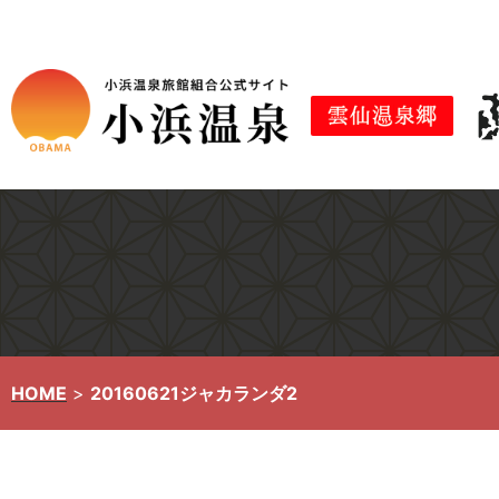
コ
ン
テ
ン
ツ
へ
ス
キ
ッ
プ
HOME
>
20160621ジャカランダ2