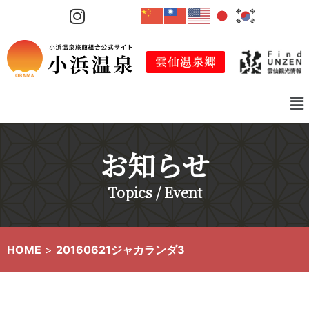
コ
ン
テ
ン
ツ
へ
ス
キ
お知らせ
ッ
プ
Topics / Event
HOME
>
20160621ジャカランダ3