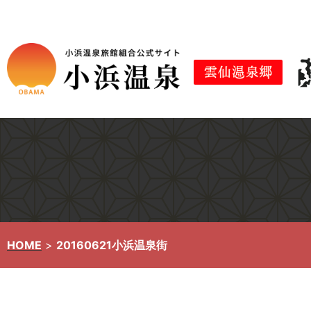
コ
ン
テ
ン
ツ
へ
ス
キ
ッ
プ
HOME
>
20160621小浜温泉街