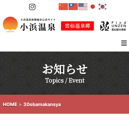
コ
ン
テ
ン
ツ
へ
ス
キ
お知らせ
ッ
プ
Topics / Event
HOME
>
30obamakansya