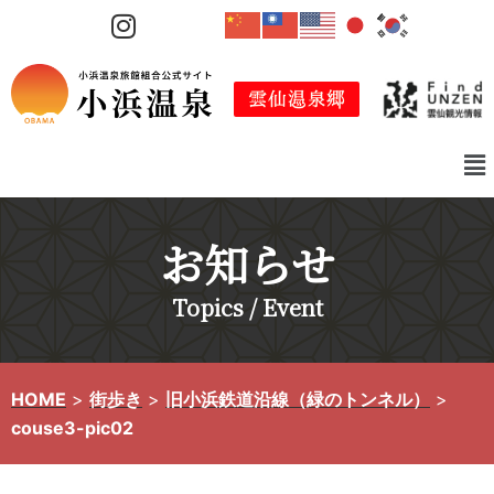
コ
ン
テ
ン
ツ
へ
ス
キ
お知らせ
ッ
プ
Topics / Event
HOME
>
街歩き
>
旧小浜鉄道沿線（緑のトンネル）
>
couse3-pic02