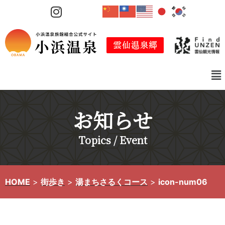
コ
ン
テ
ン
ツ
へ
ス
キ
お知らせ
ッ
プ
Topics / Event
HOME
>
街歩き
>
湯まちさるくコース
>
icon-num06