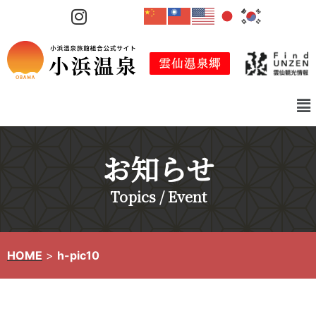
コ
ン
テ
ン
ツ
へ
ス
キ
お知らせ
ッ
プ
Topics / Event
HOME
>
h-pic10