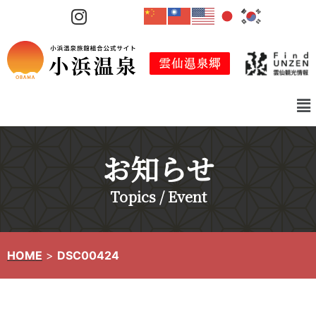
コ
ン
テ
ン
ツ
へ
ス
キ
お知らせ
ッ
プ
Topics / Event
HOME
>
DSC00424