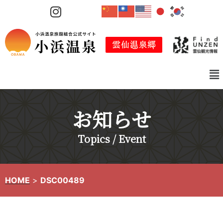
コ
ン
テ
ン
ツ
へ
ス
キ
お知らせ
ッ
プ
Topics / Event
HOME
>
DSC00489