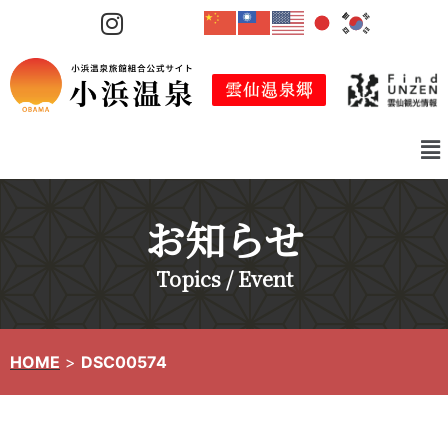
コ
ン
テ
ン
ツ
へ
ス
キ
お知らせ
ッ
プ
Topics / Event
HOME
>
DSC00574