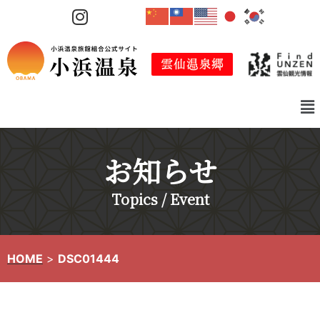
コ
ン
テ
ン
ツ
へ
ス
キ
お知らせ
ッ
プ
Topics / Event
HOME
>
DSC01444