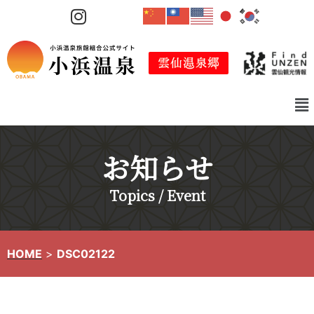
コ
ン
テ
ン
ツ
へ
ス
キ
お知らせ
ッ
プ
Topics / Event
HOME
>
DSC02122