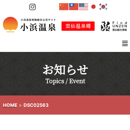
コ
ン
テ
ン
ツ
へ
ス
キ
お知らせ
ッ
プ
Topics / Event
HOME
>
DSC02563