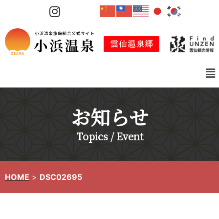
コ
ン
テ
ン
ツ
へ
ス
キ
お知らせ
ッ
プ
Topics / Event
HOME
>
DSC02695