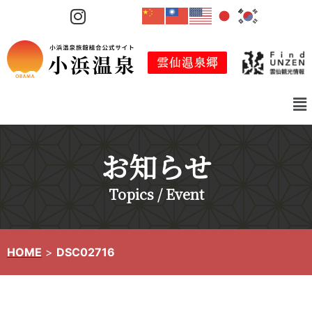
コ
ン
テ
ン
ツ
へ
ス
キ
お知らせ
ッ
プ
Topics / Event
HOME
>
DSC02716