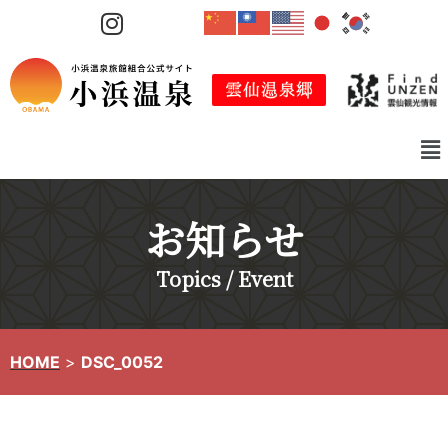
コ
ン
テ
ン
ツ
へ
ス
キ
お知らせ
ッ
プ
Topics / Event
HOME
>
DSC_0052