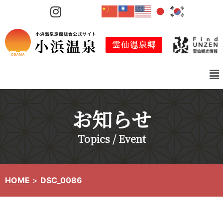
コ
ン
テ
ン
ツ
へ
ス
キ
お知らせ
ッ
プ
Topics / Event
HOME
>
DSC_0086