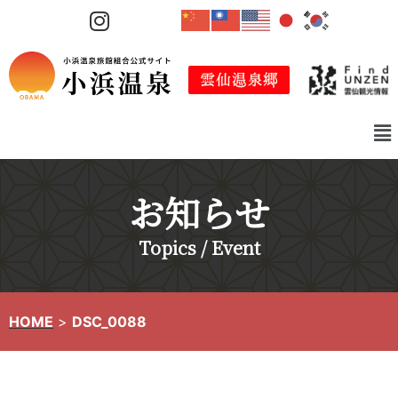
コ
ン
テ
ン
ツ
へ
ス
キ
お知らせ
ッ
プ
Topics / Event
HOME
>
DSC_0088