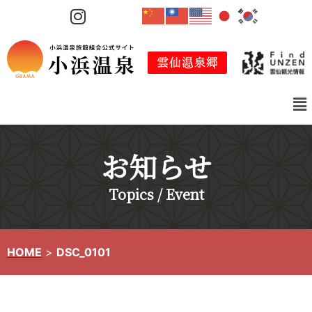
コ
ン
テ
ン
ツ
へ
ス
キ
お知らせ
ッ
プ
Topics / Event
HOME
>
DSC_0101