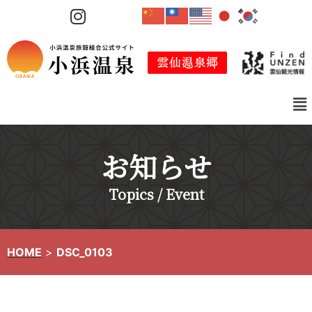
コ
ン
テ
ン
ツ
へ
ス
キ
お知らせ
ッ
プ
Topics / Event
HOME
>
DSC_0103