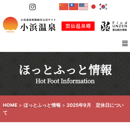
コ
ン
テ
ン
ツ
へ
ス
キ
ほっとふっと情報
ッ
プ
Hot Foot Information
HOME
>
ほっとふっと情報
>
2025年9月 定休日につい
て