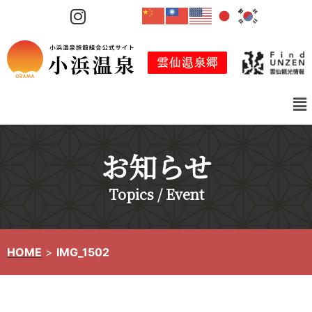
コ
ン
テ
ン
ツ
へ
ス
キ
お知らせ
ッ
プ
Topics / Event
HOME
>
IMG_1502