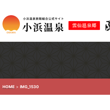
コ
ン
テ
ン
ツ
へ
ス
キ
ッ
プ
HOME
>
IMG_1530