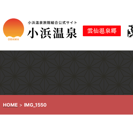
コ
ン
テ
ン
ツ
へ
ス
キ
ッ
プ
HOME
>
IMG_1550