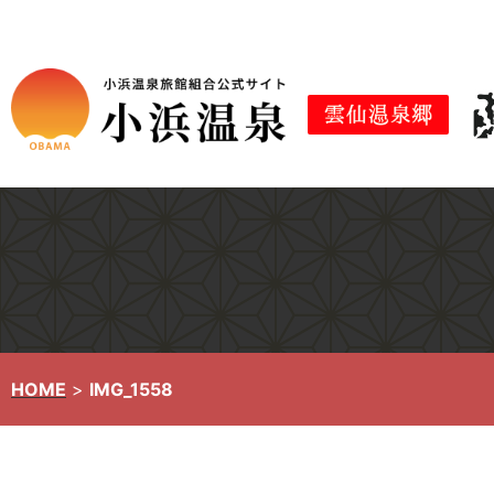
コ
ン
テ
ン
ツ
へ
ス
キ
ッ
プ
HOME
>
IMG_1558