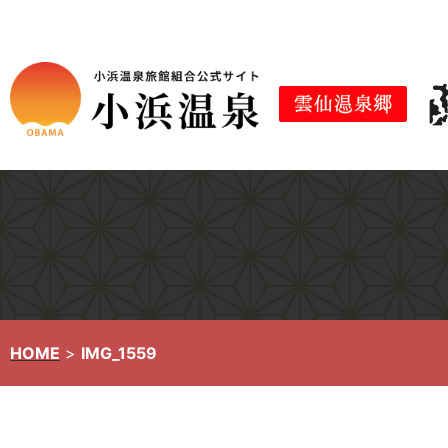
コ
ン
テ
ン
ツ
へ
ス
キ
ッ
プ
HOME
>
IMG_1559