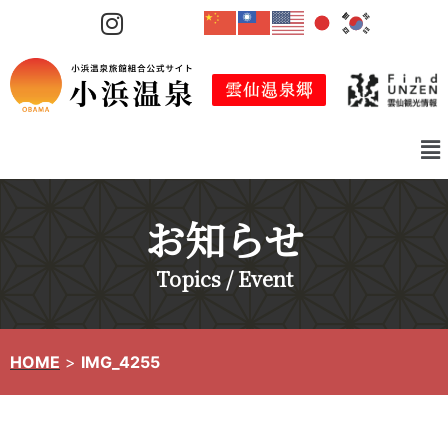
コ
ン
テ
ン
ツ
へ
ス
キ
お知らせ
ッ
プ
Topics / Event
HOME
>
IMG_4255