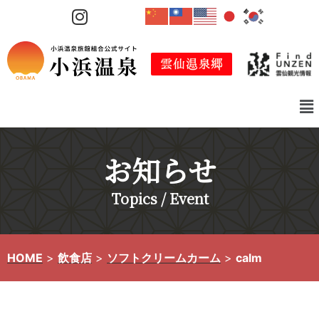
コ
ン
テ
ン
ツ
へ
ス
キ
お知らせ
ッ
プ
Topics / Event
HOME
>
飲食店
>
ソフトクリームカーム
>
calm