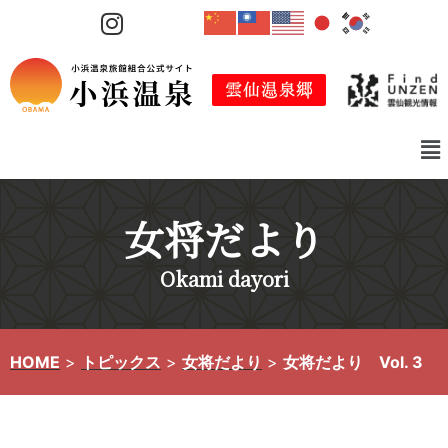
コ
ン
テ
ン
ツ
へ
ス
キ
女将だより
ッ
プ
Okami dayori
HOME
>
トピックス
>
女将だより
>
女将だより Vol. 3