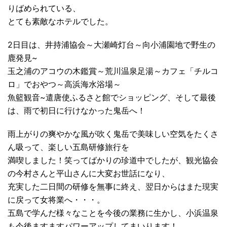
りばめられている、
とても素敵なホテルでした。
2日目は、井持浦協会～大瀬崎灯台～向小浦園地で野生の
鹿発見~
玉之浦のアコウの木鑑賞～荒川温泉足湯～カフェ「チルコ
ロ」でおやつ～高浜海水浴場～
魚籃観音~遣唐使ふるさと館でショッピング、そして最後
は、雨で初日に行けなかった鬼岳へ！
雨上がりの爽やかな風が吹く鬼岳で美味しい空気をたくさ
ん吸って、楽しい五島研修旅行を
満喫しました！笑ってばかりの珍道中でしたが、観光協会
の今村さんと平山さんに大変お世話になり、
充実した二日間の研修を無事に終え、翌日からはまた現実
に戻って女将業へ・・・。
五島で学んだ様々なことを今後の業務に生かし、小浜温泉
も今後ますますパワーアップしてまいります！