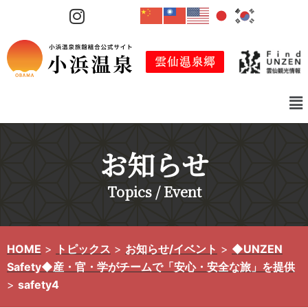
コ
ン
テ
ン
ツ
へ
ス
キ
お知らせ
ッ
プ
Topics / Event
HOME
>
トピックス
>
お知らせ/イベント
>
◆UNZEN
Safety◆産・官・学がチームで「安心・安全な旅」を提供
>
safety4