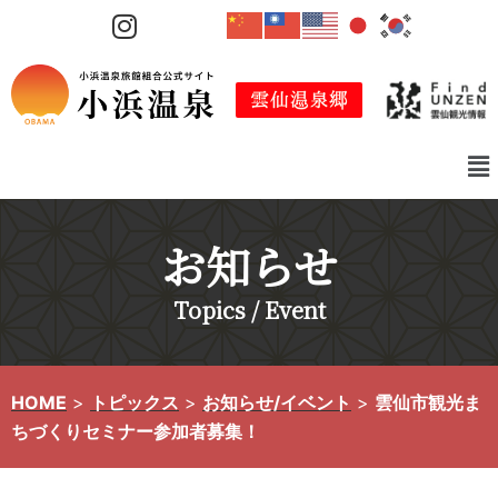
コ
ン
テ
ン
ツ
へ
ス
キ
お知らせ
ッ
プ
Topics / Event
HOME
>
トピックス
>
お知らせ/イベント
>
雲仙市観光ま
ちづくりセミナー参加者募集！