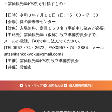
～雲仙観光局(仮称)が目指すもの～
【日時】令和３年７月１１日（日）15：00～17：30
【会場】愛の夢未来センター
【対象】入場無料、定員１５０名（事前申し込みが必要）
【申込先】雲仙観光局（仮称）設立準備委員会まで、
メールか電話、FAXで申し込んでください。
(TEL0957・74・2672、FAX0957・74・2884、メール：
unzenkankokyoku@gmail.com）
【主催】雲仙観光局(仮称)設立準備委員会
【共催】雲仙市
サイトマップ
お問合わせ
個人情報保護方針