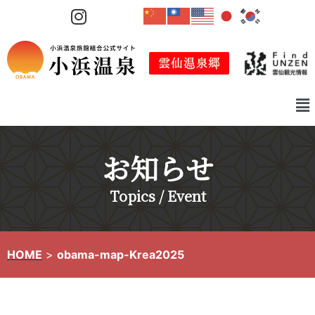
コ
ン
テ
ン
ツ
へ
ス
キ
お知らせ
ッ
プ
Topics / Event
HOME
>
obama-map-Krea2025