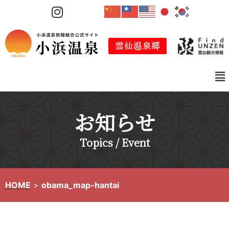
コ
ン
テ
ン
ツ
へ
ス
キ
お知らせ
ッ
プ
Topics / Event
HOME
>
obama_map-hantai