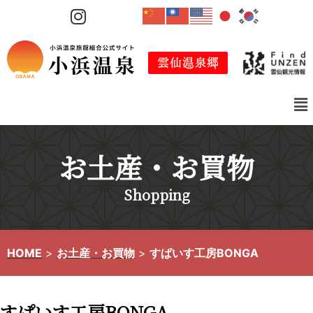
コ
ン
テ
ン
ツ
へ
ス
キ
お土産・お買物
ッ
プ
Shopping
HOME
>
お土産・お買物
>
すぱいす工房BONGA
すぱいす工房BONGA