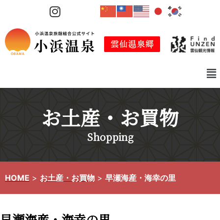
コ
ン
テ
ン
ツ
へ
ス
キ
お土産・お買物
ッ
プ
Shopping
HOME
>
お土産・お買物
>
早瀬海産・海幸の里
早瀬海産・海幸の里