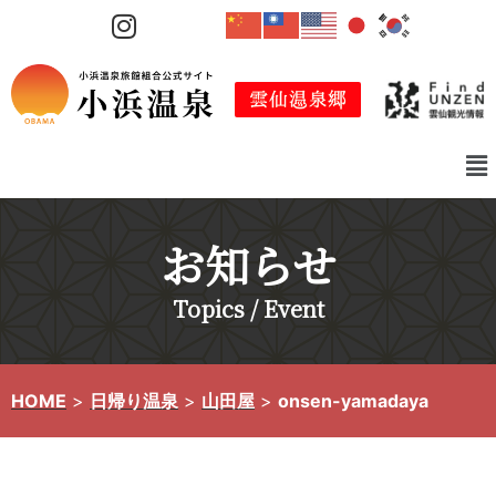
コ
ン
テ
ン
ツ
へ
ス
キ
お知らせ
ッ
プ
Topics / Event
HOME
>
日帰り温泉
>
山田屋
>
onsen-yamadaya