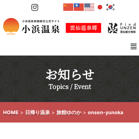
コ
ン
テ
ン
ツ
へ
ス
キ
お知らせ
ッ
プ
Topics / Event
HOME
>
日帰り温泉
>
旅館ゆのか
>
onsen-yunoka