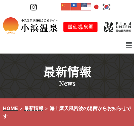
コ
ン
テ
ン
ツ
へ
ス
キ
最新情報
ッ
プ
News
HOME
>
最新情報
>
海上露天風呂波の湯茜からお知らせで
す