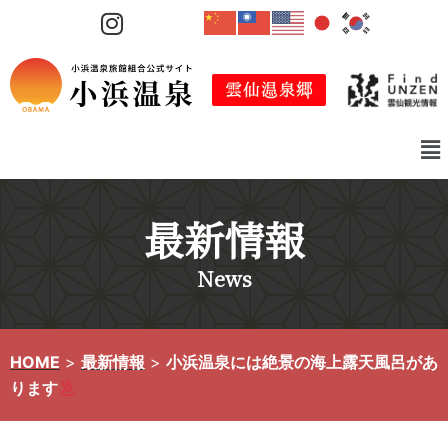
コ
ン
テ
ン
ツ
へ
ス
キ
最新情報
ッ
プ
News
HOME
>
最新情報
>
小浜温泉には絶景の海上露天風呂があ
ります