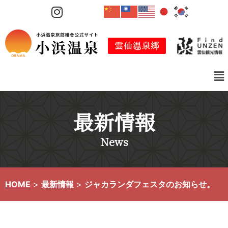
コ
ン
テ
ン
ツ
へ
ス
キ
最新情報
ッ
プ
News
HOME
>
最新情報
>
ジャカランダフェスタのお知らせ。