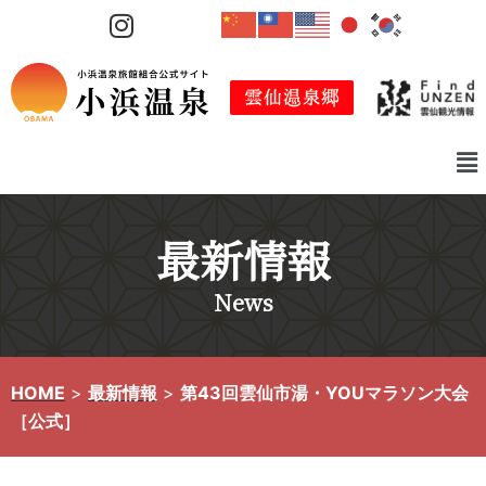
コ
ン
テ
ン
ツ
へ
ス
キ
最新情報
ッ
プ
News
HOME
>
最新情報
>
第43回雲仙市湯・YOUマラソン大会
［公式］