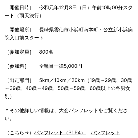
［開催日時］ 令和元年12月8日（日）午前10時00分スタ
ート（雨天決行）
［開催場所］ 長崎県雲仙市小浜町南本町・公立新小浜病
院入口前スタート
［参加定員］ 800名
［参加料］ 全種目一律5,000円
［出走部門］ 5km／10km／20km（19歳～29歳、30歳
～39歳、40歳～49歳、50歳～59歳、60歳以上の各男女
別）
＊その他詳しい情報は、大会パンフレットをご覧くださ
い。
（こちら→）
パンフレット（P1.P4）
パンフレット