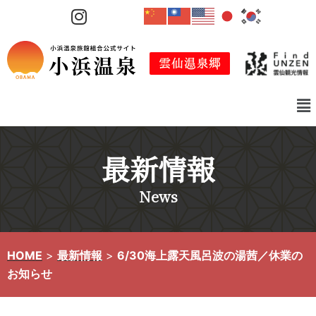
コ
ン
テ
ン
ツ
へ
ス
キ
最新情報
ッ
プ
News
HOME
>
最新情報
>
6/30海上露天風呂波の湯茜／休業の
お知らせ