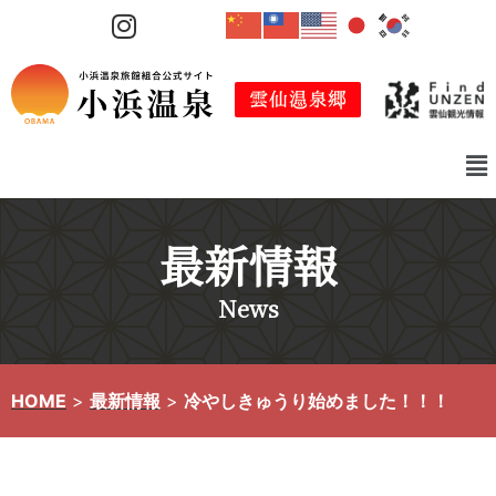
コ
ン
テ
ン
ツ
へ
ス
キ
最新情報
ッ
プ
News
HOME
>
最新情報
>
冷やしきゅうり始めました！！！