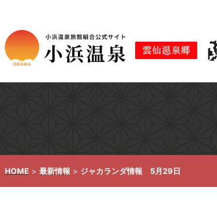
コ
ン
テ
ン
ツ
へ
ス
キ
ッ
プ
HOME
>
最新情報
>
ジャカランダ情報 5月29日