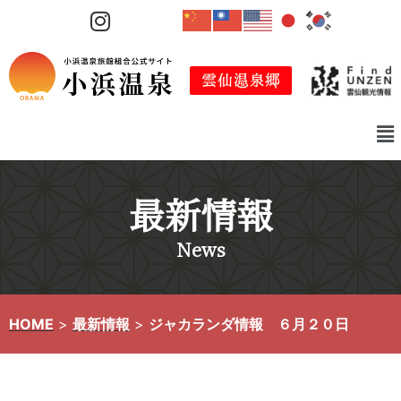
コ
ン
テ
ン
ツ
へ
ス
キ
最新情報
ッ
プ
News
HOME
>
最新情報
>
ジャカランダ情報 ６月２０日